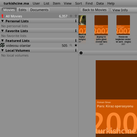
turkishcine.ma
User
List
Item
View
Sort
Find
Data
Help
View Info
All Movies
6,357
Personal Lists
No personal lists
Favorite Lists
No favorite lists
Geçici (Nail
Yanlis zaman
Adem'in
Riza (Tayfun
Zeynep'in
Filmlerde
Featured Lists
Pelivan)
yolculari
trenleri (Baris
Pirselimoglu)
sekiz günü
kaybolan sesler
2007
(Aren Perdeci)
Pirhasan)
2007
(Cemal San)
ve sark
…
cioglu)
videosu olanlar
2007
2007
505
2007
2007
Local Volumes
No local volumes